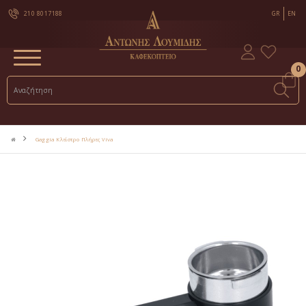
210 8017188
GR
EN
0
Gaggia Κλείστρο Πλήρες Viva